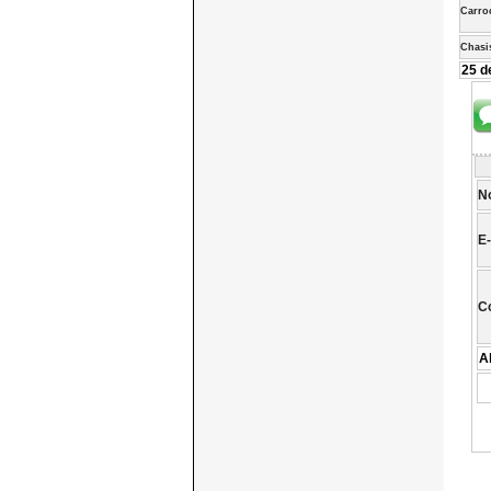
Carro
Chasi
25 d
N
E-
C
A