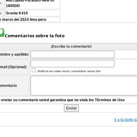
Marcopolo Paradiso New G7
c.
1800DD
Scania K410
s:
e marzo del 2024 lima-peru
Comentarios sobre la foto
¡Escribe tu comentario!
ombre y apellido:
mail (Opcional):
Notificar-me sobre novos comentários nessa foto
omentario
l enviar su comentario usted garantiza que no viola los Términos de Uso
Ir a la parte 