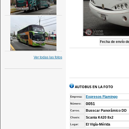
Fecha de envío de 
Ver todas las fotos
AUTOBUS EN LA FOTO
Expresos Flamingo
Empresa:
0051
Número:
Busscar Panorâmico DD
Carroc.
Scania K420 8x2
Chasis:
El Vigía-Mérida
Lugar: