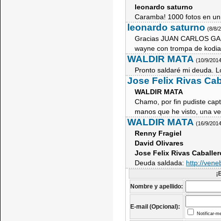
leonardo saturno
Caramba! 1000 fotos en un 
leonardo saturno
(8/8/
Gracias JUAN CARLOS GAMEZ
wayne con trompa de kodi
WALDIR MATA
(10/9/201
Pronto saldaré mi deuda. Lo
Jose Felix Rivas Cab
WALDIR MATA
Chamo, por fin pudiste capt
manos que he visto, una ve
WALDIR MATA
(16/9/201
Renny Fragiel
David Olivares
Jose Felix Rivas Caballer
Deuda saldada:
http://ven
¡
Nombre y apellido:
E-mail (Opcional):
Notificar-m