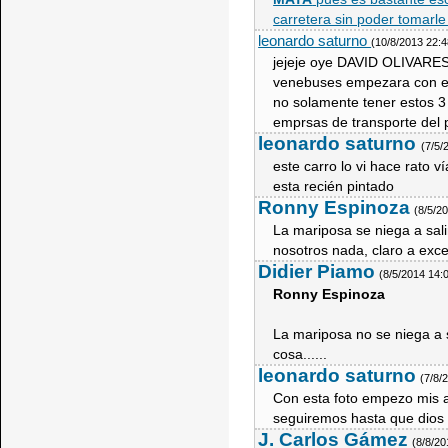
carretera sin poder tomarle
leonardo saturno
(10/8/2013 22:
jejeje oye DAVID OLIVARES
venebuses empezara con est
no solamente tener estos 3
emprsas de transporte del 
leonardo saturno
(7/5/
este carro lo vi hace rato v
esta recién pintado
Ronny Espinoza
(8/5/2
La mariposa se niega a sali
nosotros nada, claro a exce
Didier Piamo
(8/5/2014 14:
Ronny Espinoza
La mariposa no se niega a sa
cosa......
leonardo saturno
(7/8/
Con esta foto empezo mis
seguiremos hasta que dios 
J. Carlos Gámez
(8/8/2