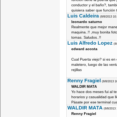
conductor y el baño?, tambi
quisiera saber que función t
Luis Caldeira
(8/8/2013 10
leonardo saturno
Realmente que mejor mane
maquina..!! ,muy bonita fot
tomas. Saludos..!!
Luis Alfredo Lopez
(8
edward acosta
Cual Puerta viejo? si es en 
maletero, luego de las venta
rejillas
Renny Fragiel
(8/8/2013 1
WALDIR MATA
Yo hace dos meses fui al t
horarios y casualidad que ll
Pásate por ese terminal cu
WALDIR MATA
(8/8/2013
Renny Fragiel