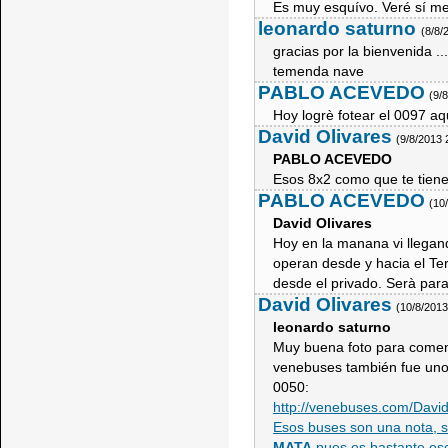
Es muy esquívo. Veré sí me l
leonardo saturno
(8/8/
gracias por la bienvenida .
temenda nave
PABLO ACEVEDO
(9/
Hoy logrè fotear el 0097 aq
David Olivares
(9/8/2013 
PABLO ACEVEDO
Esos 8x2 como que te tiene
PABLO ACEVEDO
(10
David Olivares
Hoy en la manana vi llegand
operan desde y hacia el Te
desde el privado. Serà par
David Olivares
(10/8/201
leonardo saturno
Muy buena foto para comen
venebuses también fue uno 
0050:
http://venebuses.com/Davi
Esos buses son una nota, so
MATA
pues es bastante escu