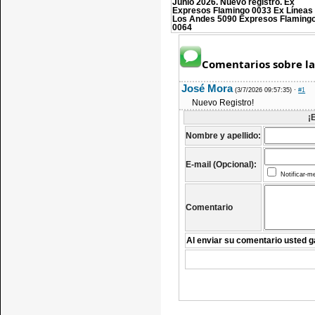
Junio 2026. Nuevo registro. Ex
Expresos Flamingo 0033 Ex Líneas
Los Andes 5090 Expresos Flaming
0064
Comentarios sobre la
José Mora
(3/7/2026 09:57:35)
·
#1
Nuevo Registro!
¡
Nombre y apellido:
E-mail (Opcional):
Notificar-m
Comentario
Al enviar su comentario usted g