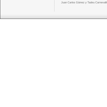
Juan Carlos Gámez y Tadeu Carnevalli