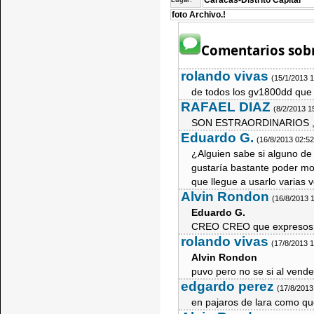
Caracas-Distrito Capital
Lugar:
foto Archivo.!
Comentarios sobr
rolando vivas
(15/1/2013 
de todos los gv1800dd que 
RAFAEL DIAZ
(8/2/2013 1
SON ESTRAORDINARIOS
Eduardo G.
(16/8/2013 02:5
¿Alguien sabe si alguno de
gustaría bastante poder mo
que llegue a usarlo varias 
Alvin Rondon
(16/8/2013 
Eduardo G.
CREO CREO que expresos al
rolando vivas
(17/8/2013 
Alvin Rondon
puvo pero no se si al vend
edgardo perez
(17/8/2013
en pajaros de lara como q