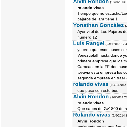
Alvin Rondon
(18/8/2013 
rolando vivas
Tiempo que no escucho/Leo
pajaros de lara tiene 1
Yonathan González
(
Ayer vi el de Los Pájaros d
número 12
Luis Rangel
(23/9/2013 12:
yo creo que esos buses seri
Venezuela!! hasta donde yo
primera empresa que los tr
Caracas, en la FF dos buse
tovavia esta empresa los c
segunda empresa en traer e
rolando vivas
(19/10/2013
que paso con este bus
Alvin Rondon
(1/8/2014 2
rolando vivas
Que sabes de Gv1800 de al
Rolando vivas
(1/8/2014 
Alvin Rondon
realmente no se que fue la 