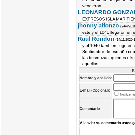
vendieron
LEONARDO GONZA
EXPRESOS ISLA MAR TIE
jhonny alfonzo
(24/4/201
este y el 1041 llegaron en 
Raul Rondon
(14/11/2020 
y el 1040 tambien llego en
Septiembre de ese año cubr
las busmozas, quienes ofrec
aquellos
¡
Nombre y apellido:
E-mail (Opcional):
Notificar-m
Comentario
Al enviar su comentario usted g