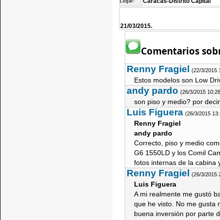
Caracas-Distrito Capital
Lugar:
21/03/2015.
Comentarios sobr
Renny Fragiel
(22/3/2015 
Estos modelos son Low Driv
andy pardo
(26/3/2015 10:2
son piso y medio? por deci
Luis Figuera
(26/3/2015 13
Renny Fragiel
andy pardo
Correcto, piso y medio co
G6 1550LD y los Comil Cam
fotos internas de la cabina 
Renny Fragiel
(26/3/2015 
Luis Figuera
A mi realmente me gustó bas
que he visto. No me gusta 
buena inversión por parte 