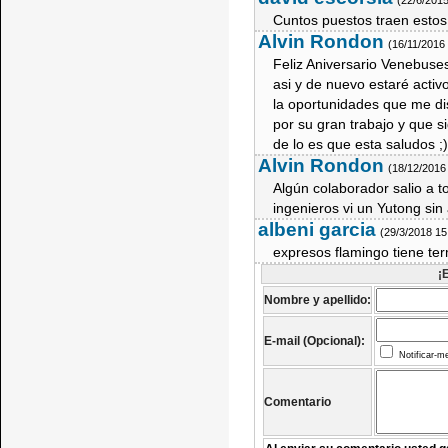
(22/6/201
Cuntos puestos traen esto
Alvin Rondon
(16/11/2016
Feliz Aniversario Venebuse
asi y de nuevo estaré acti
la oportunidades que me di
por su gran trabajo y que 
de lo es que esta saludos ;
Alvin Rondon
(18/12/2016
Algún colaborador salio a t
ingenieros vi un Yutong si
albeni garcia
(29/3/2018 15
expresos flamingo tiene te
¡
Nombre y apellido:
E-mail (Opcional):
Notificar-m
Comentario