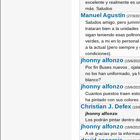
excelente y realmente es un
más. Saludos
Manuel Agustín
(27/3/20
Saludos amigo, pero jummm
trataran bien a la unidade
sigan teniendo esas poltro
verdes, a mi en lo persona
a la actual (pero siempre 
condiciones).
jhonny alfonzo
(15/6/201
Por fin Buses nuevos , oja
no los han uniformado, ya h
blanco?
jhonny alfonzo
(15/6/201
Cuantos puestos traen esto
ha pintado con sus colores.
Christian J. Defex
(15/
jhonny alfonzo
Los podrán pintar dentro d
jhonny alfonzo
(16/6/201
A ok gracias por la informac