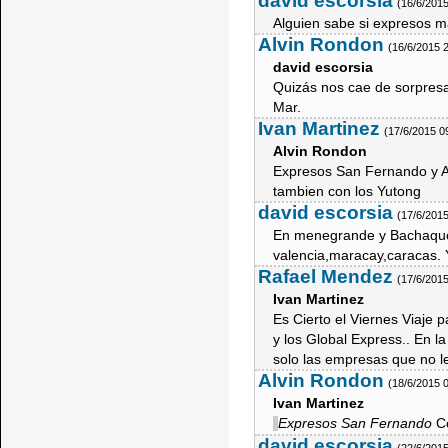
david escorsia
(16/6/201
Alguien sabe si expresos m
Alvin Rondon
(16/6/2015 
david escorsia
Quizás nos cae de sorpresa
Mar.
Ivan Martinez
(17/6/2015 0
Alvin Rondon
Expresos San Fernando y A
tambien con los Yutong
david escorsia
(17/6/201
En menegrande y Bachaquer
valencia,maracay,caracas. 
Rafael Mendez
(17/6/201
Ivan Martinez
Es Cierto el Viernes Viaje 
y los Global Express.. En l
solo las empresas que no l
Alvin Rondon
(18/6/2015 
Ivan Martinez
C
Expresos San Fernando
david escorsia