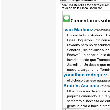
Guigue-Carabobo
Lugar:
Toda Una Belleza este carro el Fa
Travieso de la Linea Boquerón
Comentarios sobr
Ivan Martinez
(24/10/2019 
Excelente Foto Andres... Es
Linea Boqueron junto con e
llevadito pero no descuida
Señores", sin envidiar a lo
Encava" ...a pesar que le d
favorito desde que Transpor
Jackeline..Un detalle que m
nuevo a cargar en el Termi
yonathan rodriguez
(
el dichoso travieso naguar
Andrés Ascanio
(25/10/
Ellos nunca an dejado de s
poquitos cubriendo la ruta 
semáforo si necesita de entr
gente la asía o hace al fre