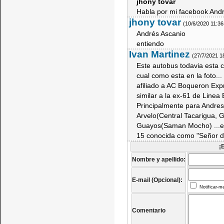
jhony tovar
Habla por mi facebook And
jhony tovar
(10/6/2020 11:3
Andrés Ascanio
entiendo
Ivan Martinez
(27/7/2021 1
Este autobus todavia esta c
cual como esta en la foto..
afiliado a AC Boqueron Exp
similar a la ex-61 de Linea 
Principalmente para Andres 
Arvelo(Central Tacarigua, G
Guayos(Saman Mocho) ...est
15 conocida como "Señor d
¡
Nombre y apellido:
E-mail (Opcional):
Notificar-m
Comentario