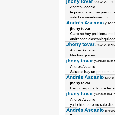
jhony tovar
(29/5/2020 11:4
Andrés Ascanio
te puedo acer una pregunt
subido a venebuses.com
Andrés Ascanio
(29/5/2
jhony tovar
Claro no hay problema me l
andresdanielascanioquija
Jhony tovar
(3/6/2020 00:1
Andrés Ascanio
Muchas gracias
jhony tovar
(3/6/2020 18:51
Andrés Ascanio
Saludos hay un problema n
Andrés Ascanio
(3/6/20
jhony tovar
Eso no importa la puedes e
jhony tovar
(6/6/2020 18:43
Andrés Ascanio
ya lo hice pero no sale dice
Andrés Ascanio
(8/6/20