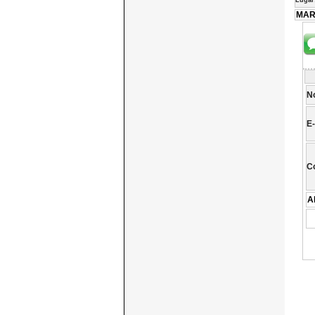
Lugar
MAR
N
E-
C
A