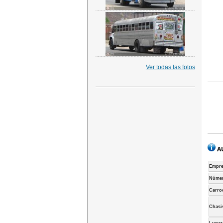
Ver todas las fotos
A
Empre
Númer
Carro
Chasi