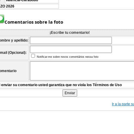
Valencia-Carabobo
:
ZO 2026
Comentarios sobre la foto
¡Escribe tu comentario!
ombre y apellido:
mail (Opcional):
Notificar-me sobre novos comentários nessa foto
omentario
l enviar su comentario usted garantiza que no viola los Términos de Uso
Ir a la parte 