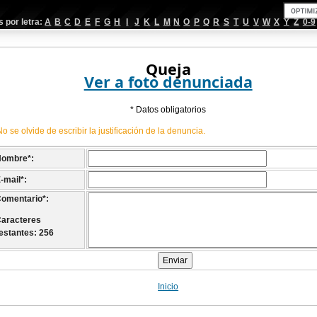
por letra:
A
B
C
D
E
F
G
H
I
J
K
L
M
N
O
P
Q
R
S
T
U
V
W
X
Y
Z
0-9
Queja
Ver a foto denunciada
* Datos obligatorios
No se olvide de escribir la justificación de la denuncia.
Nombre
*
:
-mail
*
:
omentario
*
:
aracteres
estantes: 256
Inicio