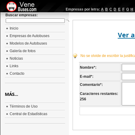
Empresas por letra:
A
B
C
D
E
F
G
H
Buscar empresas:
Inicio
Ver a
Empresas de Autobuses
Modelos de Autobuses
Galería de fotos
No se olvide de escribir la justif
Noticias
Links
Nombre
*
:
Contacto
E-mail
*
:
Comentario
*
:
MÁS...
Caracteres restantes:
256
Términos de Uso
Central de Estadísticas