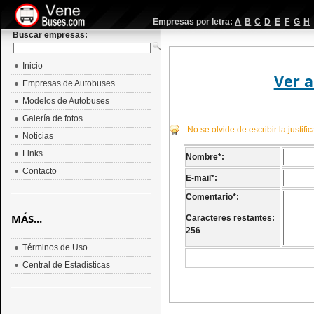
Empresas por letra:
A
B
C
D
E
F
G
H
Buscar empresas:
Inicio
Ver a
Empresas de Autobuses
Modelos de Autobuses
Galería de fotos
No se olvide de escribir la justif
Noticias
Links
Nombre
*
:
Contacto
E-mail
*
:
Comentario
*
:
MÁS...
Caracteres restantes:
256
Términos de Uso
Central de Estadísticas