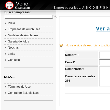
Empresas por letra:
A
B
C
D
E
F
G
H
Buscar empresas:
Inicio
Ver a
Empresas de Autobuses
Modelos de Autobuses
Galería de fotos
No se olvide de escribir la justif
Noticias
Links
Nombre
*
:
Contacto
E-mail
*
:
Comentario
*
:
MÁS...
Caracteres restantes:
256
Términos de Uso
Central de Estadísticas