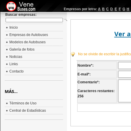
Empresas por letra:
A
B
C
D
E
F
G
H
Buscar empresas:
Inicio
Ver a
Empresas de Autobuses
Modelos de Autobuses
Galería de fotos
No se olvide de escribir la justif
Noticias
Links
Nombre
*
:
Contacto
E-mail
*
:
Comentario
*
:
MÁS...
Caracteres restantes:
256
Términos de Uso
Central de Estadísticas