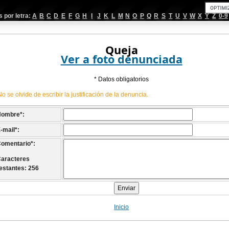
por letra:
A
B
C
D
E
F
G
H
I
J
K
L
M
N
O
P
Q
R
S
T
U
V
W
X
Y
Z
0-9
Queja
Ver a foto denunciada
* Datos obligatorios
No se olvide de escribir la justificación de la denuncia.
Nombre
*
:
-mail
*
:
omentario
*
:
aracteres
estantes: 256
Inicio