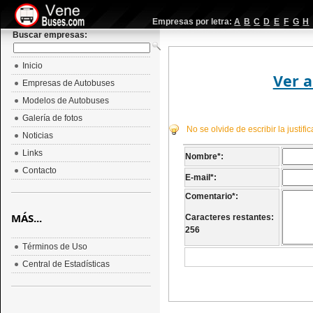
Empresas por letra:
A
B
C
D
E
F
G
H
Buscar empresas:
Inicio
Ver a
Empresas de Autobuses
Modelos de Autobuses
Galería de fotos
No se olvide de escribir la justif
Noticias
Links
Nombre
*
:
Contacto
E-mail
*
:
Comentario
*
:
MÁS...
Caracteres restantes:
256
Términos de Uso
Central de Estadísticas