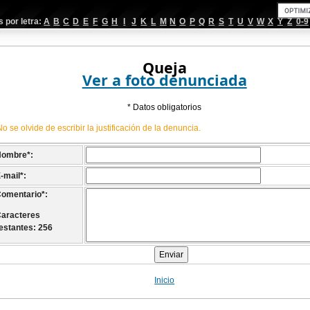
por letra:
A
B
C
D
E
F
G
H
I
J
K
L
M
N
O
P
Q
R
S
T
U
V
W
X
Y
Z
0-9
Queja
Ver a foto denunciada
* Datos obligatorios
No se olvide de escribir la justificación de la denuncia.
Nombre
*
:
-mail
*
:
omentario
*
:
aracteres
estantes: 256
Inicio