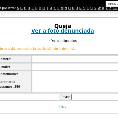
por letra:
A
B
C
D
E
F
G
H
I
J
K
L
M
N
O
P
Q
R
S
T
U
V
W
X
Y
Z
0-9
Queja
Ver a foto denunciada
* Datos obligatorios
No se olvide de escribir la justificación de la denuncia.
Nombre
*
:
-mail
*
:
omentario
*
:
aracteres
estantes: 256
Inicio