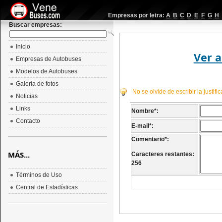
Empresas por letra:
A
B
C
D
E
F
G
H
Buscar empresas:
Inicio
Ver a
Empresas de Autobuses
Modelos de Autobuses
Galería de fotos
No se olvide de escribir la justif
Noticias
Links
Nombre
*
:
Contacto
E-mail
*
:
Comentario
*
:
MÁS...
Caracteres restantes:
256
Términos de Uso
Central de Estadísticas