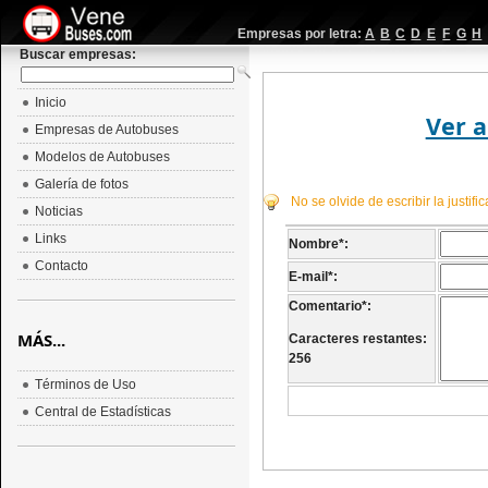
Empresas por letra:
A
B
C
D
E
F
G
H
Buscar empresas:
Inicio
Ver a
Empresas de Autobuses
Modelos de Autobuses
Galería de fotos
No se olvide de escribir la justif
Noticias
Links
Nombre
*
:
Contacto
E-mail
*
:
Comentario
*
:
MÁS...
Caracteres restantes:
256
Términos de Uso
Central de Estadísticas