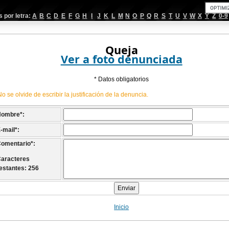
por letra:
A
B
C
D
E
F
G
H
I
J
K
L
M
N
O
P
Q
R
S
T
U
V
W
X
Y
Z
0-9
Queja
Ver a foto denunciada
* Datos obligatorios
No se olvide de escribir la justificación de la denuncia.
Nombre
*
:
-mail
*
:
omentario
*
:
aracteres
estantes: 256
Inicio