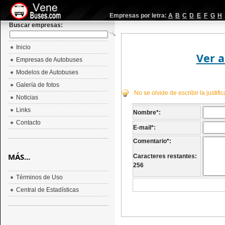
Empresas por letra:
A
B
C
D
E
F
G
H
Buscar empresas:
Inicio
Ver a
Empresas de Autobuses
Modelos de Autobuses
Galería de fotos
No se olvide de escribir la justif
Noticias
Links
Nombre
*
:
Contacto
E-mail
*
:
Comentario
*
:
MÁS...
Caracteres restantes:
256
Términos de Uso
Central de Estadísticas