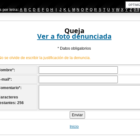
por letra:
A
B
C
D
E
F
G
H
I
J
K
L
M
N
O
P
Q
R
S
T
U
V
W
X
Y
Z
0-9
Queja
Ver a foto denunciada
* Datos obligatorios
No se olvide de escribir la justificación de la denuncia.
Nombre
*
:
-mail
*
:
omentario
*
:
aracteres
estantes: 256
Inicio