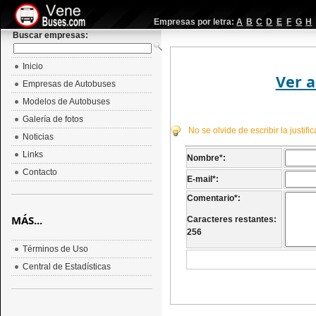
Empresas por letra:
A
B
C
D
E
F
G
H
Buscar empresas:
Inicio
Ver a
Empresas de Autobuses
Modelos de Autobuses
Galería de fotos
No se olvide de escribir la justif
Noticias
Links
Nombre
*
:
Contacto
E-mail
*
:
Comentario
*
:
MÁS...
Caracteres restantes:
256
Términos de Uso
Central de Estadísticas