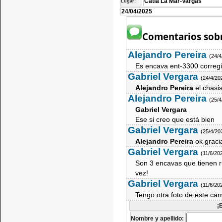
Catia La Mar-Vargas
Lugar:
24/04/2025
Comentarios sobr
Alejandro Pereira
(24/
Es encava ent-3300 corregír
Gabriel Vergara
(24/4/20
Alejandro Pereira
el chasi
Alejandro Pereira
(25/
Gabriel Vergara
Ese si creo que está bien
Gabriel Vergara
(25/4/20
Alejandro Pereira
ok graci
Gabriel Vergara
(11/6/20
Son 3 encavas que tienen r
vez!
Gabriel Vergara
(11/6/20
Tengo otra foto de este ca
¡
Nombre y apellido: