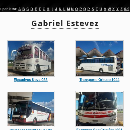
por letra:
A
B
C
D
E
F
G
H
I
J
K
L
M
N
O
P
Q
R
S
T
U
V
W
X
Y
Z
0-9
Gabriel Estevez
Ejecutivos Kova 088
Transporte Orituco 1044