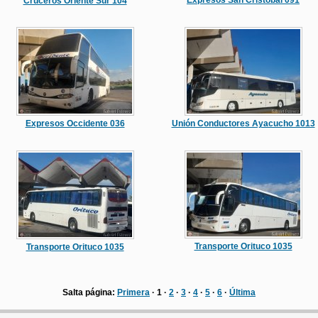
Expresos San Cristóbal 091
Cruceros Oriente Sur 104
Expresos Occidente 036
Unión Conductores Ayacucho 1013
Transporte Orituco 1035
Transporte Orituco 1035
Salta página:
Primera
· 1 ·
2
·
3
·
4
·
5
·
6
·
Última