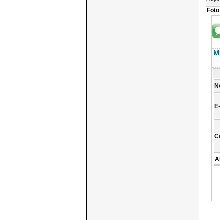
Lugar
Foto
M
N
E-
C
A