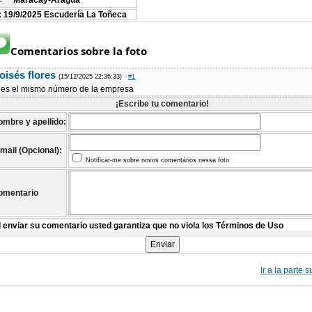
Maracay-Aragua
:
: 19/9/2025 Escudería La Toñeca
Comentarios sobre la foto
oisés flores
(15/12/2025 22:36:33)
·
#1
es el mismo número de la empresa
¡Escribe tu comentario!
ombre y apellido:
mail (Opcional):
Notificar-me sobre novos comentários nessa foto
omentario
l enviar su comentario usted garantiza que no viola los Términos de Uso
Ir a la parte 