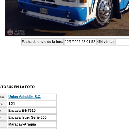
Fecha de envío de la foto:
12/1/2026 23:01:52
454 visitas
UTOBUS EN LA FOTO
Unión Veintidós S.C.
sa:
121
o:
Encava E-NT610
c.
Encava Isuzu Serie 600
s:
Maracay-Aragua
: