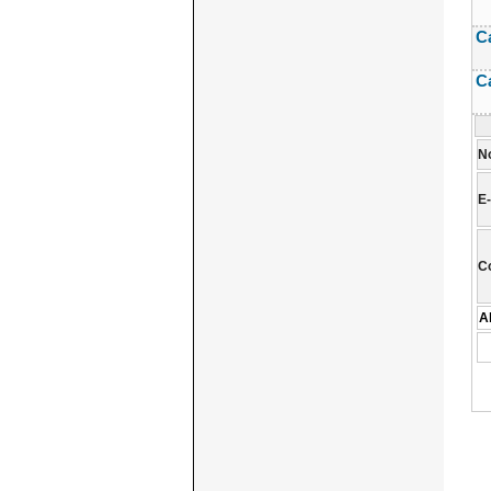
C
C
N
E-
C
A