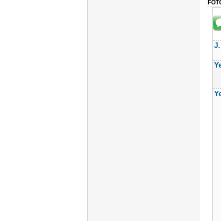
FOTO
J
Y
Y