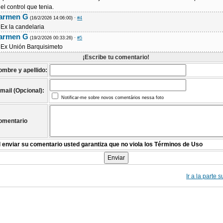
el control que tenia.
armen G
(16/2/2026 14:06:00)
·
#4
Ex la candelaria
armen G
(19/2/2026 00:33:26)
·
#5
Ex Unión Barquisimeto
¡Escribe tu comentario!
ombre y apellido:
mail (Opcional):
Notificar-me sobre novos comentários nessa foto
omentario
l enviar su comentario usted garantiza que no viola los Términos de Uso
Ir a la parte 