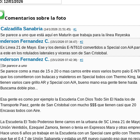
: 12/01/2026
Comentarios sobre la foto
. Calzadilla Sanabria
(14/1/2026 21:51:45)
·
#1
Se parece a uno que está aquí en Maturín que trabaja para la línea Reyeska
enderson Fernandez C.
(15/1/2026 07:34:47)
·
#2
Ex Linea 21 de Mayo. Ese y los demás E-NT610 convertidos a Special con A/A pa
a este en los rotulados laterales y viceras son de San Cristobal.
enderson Fernandez C.
(15/1/2026 07:42:36)
·
#3
Se parece a uno
Se parece como a mas de 15 o 20 o mas carros entre esos varios burro palo E-N
que los convirtieron con butacas y maleteros en Special todos con Thermo King, 
tienen varios care grillo AR y Special con A/A, bueno mano esa gente tiene hasta
Buscama doble piso...
Esa gente es como por ejemplo la Escuderia Con Dios Todo Sin El Nada los de
Transporte Paez, gente de San Cristobal con mucho $$$ que tienen casi que 20
Encavas todos con Aire.
La Escuderia El Todo Poderoso tiene carros en la urbana de SC Linea 21 de Mayo
Unión Veintidós, Ezequiel Zamora, tienen o tenia en Expresos Mara y otras empres
Hace unos 6 años yo trabaje en la Escuderia con un Special care grillo con Ther
que fue el 0 4 7 de Unión Sabaneta y estaba un AR nuevo cuando eso que no rec