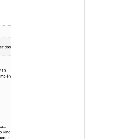
recidos
T610
también
,
a...
mo King
uerdo