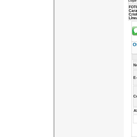
Lugar
FOTO
Cara
Crio
Líne
O
N
E-
C
A