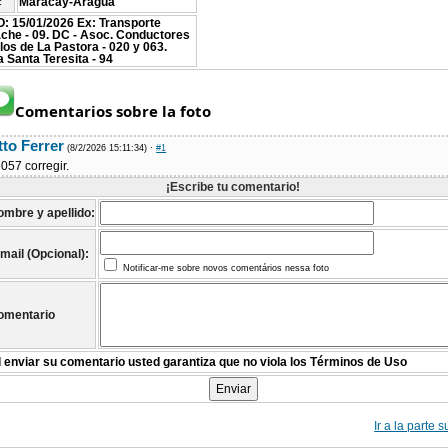
Maracay-Aragua
:
: 15/01/2026 Ex: Transporte
che - 09. DC - Asoc. Conductores
llos de La Pastora - 020 y 063.
a Santa Teresita - 94
Comentarios sobre la foto
tto Ferrer
(8/2/2026 15:11:34)
·
#1
057 corregir.
¡Escribe tu comentario!
ombre y apellido:
mail (Opcional):
Notificar-me sobre novos comentários nessa foto
omentario
l enviar su comentario usted garantiza que no viola los Términos de Uso
Ir a la parte 