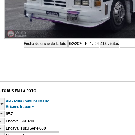
Fecha de envío de la foto:
6/2/2026 16:47:24
412 visitas
UTOBUS EN LA FOTO
AR - Ruta Comunal Mario
sa:
Briceño Iragorry
057
o:
Encava E-NT610
c.
Encava Isuzu Serie 600
s: