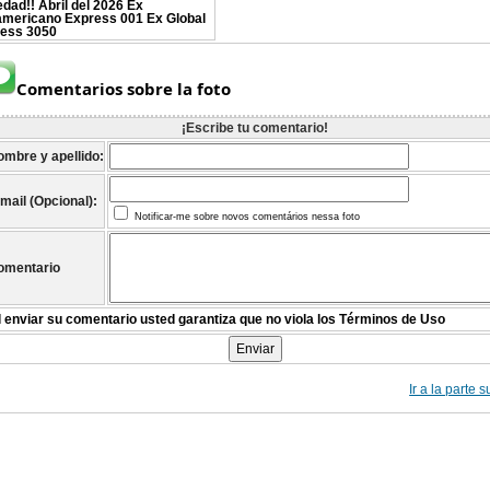
dad!! Abril del 2026 Ex
mericano Express 001 Ex Global
ess 3050
Comentarios sobre la foto
¡Escribe tu comentario!
ombre y apellido:
mail (Opcional):
Notificar-me sobre novos comentários nessa foto
omentario
l enviar su comentario usted garantiza que no viola los Términos de Uso
Ir a la parte 