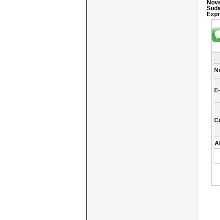
Nove
Suda
Expr
N
E-
C
A