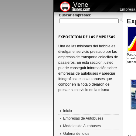
Empresas 
Buscar empresas:
Ex
EXPOSICION DE LAS EMPRESAS
Una de las misiones del hobbie es
divulgar el servicio prestado por las
Para c
empresas de transporte colectivo de
nosotr
Atenci
pasajeros. En esta seccion, usted
puede conseguir información sobre
empresas de autobuses y apreciar
fotografias de los autobuses que
componen la flota o dejaron de
prestar su servicio en la misma.
Inicio
Empresas de Autobuses
Modelos de Autobuses
Galería de fotos