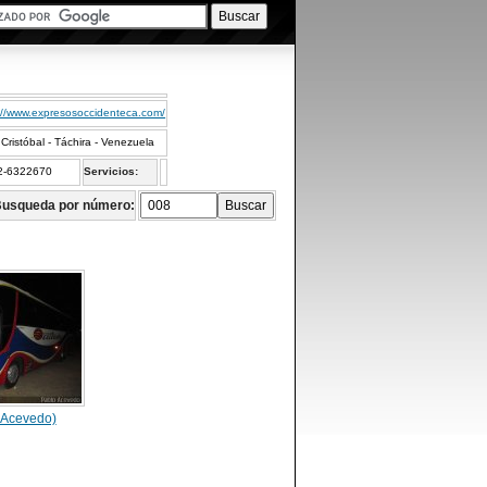
://www.expresosoccidenteca.com/
Cristóbal - Táchira - Venezuela
2-6322670
Servicios:
usqueda por número:
 Acevedo)