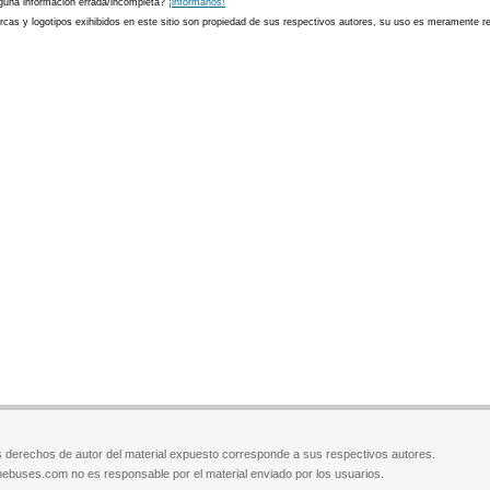
guna información errada/incompleta?
¡informanos!
cas y logotipos exihibidos en este sitio son propiedad de sus respectivos autores, su uso es meramente ref
 derechos de autor del material expuesto corresponde a sus respectivos autores.
ebuses.com no es responsable por el material enviado por los usuarios.