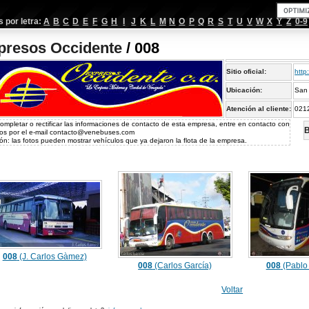
por letra:
A
B
C
D
E
F
G
H
I
J
K
L
M
N
O
P
Q
R
S
T
U
V
W
X
Y
Z
0-9
presos Occidente
/ 008
Sitio oficial:
http
Ubicación:
San 
Atención al cliente:
021
ompletar o rectificar las informaciones de contacto de esta empresa, entre en contacto con
B
os por el e-mail
contacto@venebuses.com
ón: las fotos pueden mostrar vehículos que ya dejaron la flota de la empresa.
008
(J. Carlos Gàmez)
008
(Carlos García)
008
(Pablo
Voltar