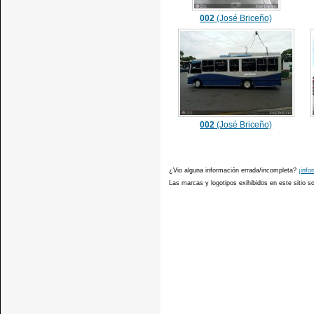
002
(José Briceño)
002
(José Briceño)
¿Vio alguna información errada/incompleta?
¡info
Las marcas y logotipos exihibidos en este sitio 