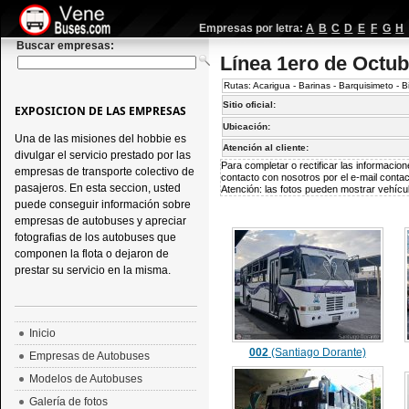
Empresas por letra:
A
B
C
D
E
F
G
H
Buscar empresas:
Línea 1ero de Octub
Rutas: Acarigua - Barinas - Barquisimeto - B
Sitio oficial:
EXPOSICION DE LAS EMPRESAS
Ubicación:
Una de las misiones del hobbie es
Atención al cliente:
divulgar el servicio prestado por las
Para completar o rectificar las informaci
empresas de transporte colectivo de
contacto con nosotros por el e-mail
conta
pasajeros. En esta seccion, usted
Atención: las fotos pueden mostrar vehícul
puede conseguir información sobre
empresas de autobuses y apreciar
fotografias de los autobuses que
componen la flota o dejaron de
prestar su servicio en la misma.
Inicio
002
(Santiago Dorante)
Empresas de Autobuses
Modelos de Autobuses
Galería de fotos