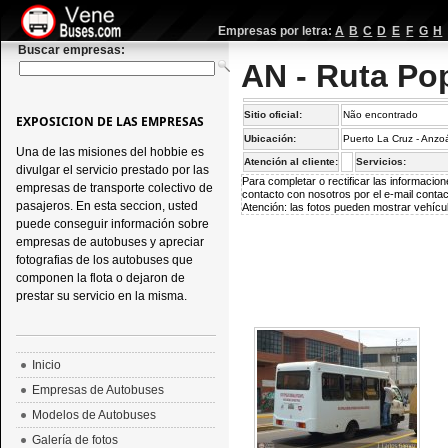
Empresas por letra:
A
B
C
D
E
F
G
H
Buscar empresas:
AN - Ruta Po
Sitio oficial:
Não encontrado
EXPOSICION DE LAS EMPRESAS
Ubicación:
Puerto La Cruz - Anzo
Una de las misiones del hobbie es
Atención al cliente:
Servicios:
divulgar el servicio prestado por las
Para completar o rectificar las informaci
empresas de transporte colectivo de
contacto con nosotros por el e-mail
conta
pasajeros. En esta seccion, usted
Atención: las fotos pueden mostrar vehícul
puede conseguir información sobre
empresas de autobuses y apreciar
fotografias de los autobuses que
componen la flota o dejaron de
prestar su servicio en la misma.
Inicio
Empresas de Autobuses
Modelos de Autobuses
Galería de fotos