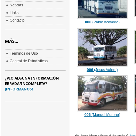
Noticias
Links
Contacto
006
(Pablo Acevedo)
MÁS...
Términos de Uso
Central de Estadísticas
006
(Jesus Valero)
¿VIO ALGUNA INFORMACIÓN
ERRADA/INCOMPLETA?
¡INFORMANOS!
006
(Manuel Moreno)
¿Vio alguna información errada/incompleta?
¡info