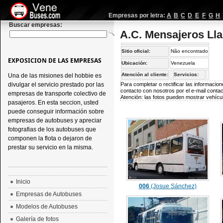
Empresas por letra:
A
B
C
D
E
F
G
H
Buscar empresas:
A.C. Mensajeros Lla
Sitio oficial:
Não encontrado
EXPOSICION DE LAS EMPRESAS
Ubicación:
Venezuela
Atención al cliente:
Servicios:
Una de las misiones del hobbie es
divulgar el servicio prestado por las
Para completar o rectificar las informaci
contacto con nosotros por el e-mail
conta
empresas de transporte colectivo de
Atención: las fotos pueden mostrar vehícul
pasajeros. En esta seccion, usted
puede conseguir información sobre
empresas de autobuses y apreciar
fotografias de los autobuses que
componen la flota o dejaron de
prestar su servicio en la misma.
Inicio
006
(Josue Sánchez)
Empresas de Autobuses
Modelos de Autobuses
Galería de fotos