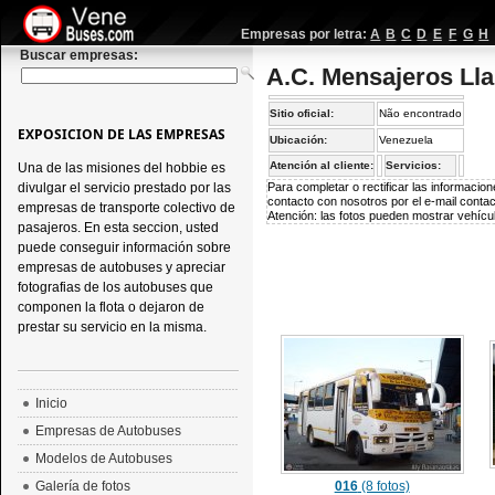
Empresas por letra:
A
B
C
D
E
F
G
H
Buscar empresas:
A.C. Mensajeros Lla
Sitio oficial:
Não encontrado
EXPOSICION DE LAS EMPRESAS
Ubicación:
Venezuela
Atención al cliente:
Servicios:
Una de las misiones del hobbie es
divulgar el servicio prestado por las
Para completar o rectificar las informaci
contacto con nosotros por el e-mail
conta
empresas de transporte colectivo de
Atención: las fotos pueden mostrar vehícul
pasajeros. En esta seccion, usted
puede conseguir información sobre
empresas de autobuses y apreciar
fotografias de los autobuses que
componen la flota o dejaron de
prestar su servicio en la misma.
Inicio
Empresas de Autobuses
Modelos de Autobuses
Galería de fotos
016
(8 fotos)