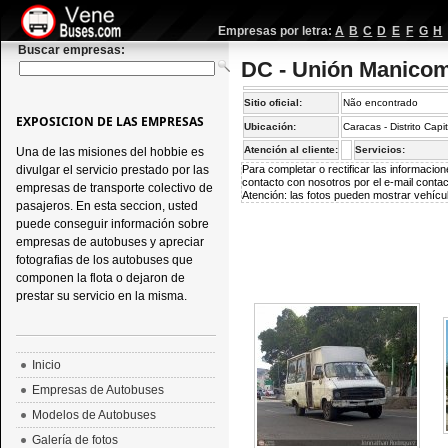
Empresas por letra:
A
B
C
D
E
F
G
H
Buscar empresas:
DC - Unión Manicomi
Sitio oficial:
Não encontrado
EXPOSICION DE LAS EMPRESAS
Ubicación:
Caracas - Distrito Capi
Atención al cliente:
Servicios:
Una de las misiones del hobbie es
divulgar el servicio prestado por las
Para completar o rectificar las informaci
contacto con nosotros por el e-mail
conta
empresas de transporte colectivo de
Atención: las fotos pueden mostrar vehícul
pasajeros. En esta seccion, usted
puede conseguir información sobre
empresas de autobuses y apreciar
fotografias de los autobuses que
componen la flota o dejaron de
prestar su servicio en la misma.
Inicio
Empresas de Autobuses
Modelos de Autobuses
Galería de fotos