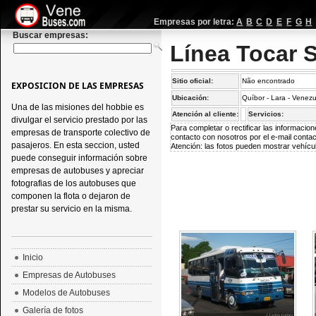
Empresas por letra:
A
B
C
D
E
F
G
H
Buscar empresas:
Línea Tocar S
Sitio oficial:
Não encontrado
EXPOSICION DE LAS EMPRESAS
Ubicación:
Quíbor - Lara - Venez
Una de las misiones del hobbie es
Atención al cliente:
Servicios:
divulgar el servicio prestado por las
Para completar o rectificar las informaci
empresas de transporte colectivo de
contacto con nosotros por el e-mail
conta
pasajeros. En esta seccion, usted
Atención: las fotos pueden mostrar vehícul
puede conseguir información sobre
empresas de autobuses y apreciar
fotografias de los autobuses que
componen la flota o dejaron de
prestar su servicio en la misma.
Inicio
Empresas de Autobuses
Modelos de Autobuses
Galería de fotos