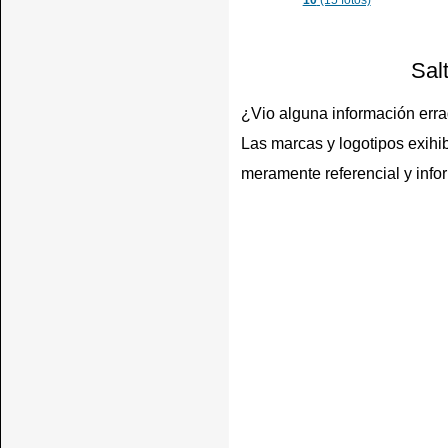
10
(15 fotos)
Sal
¿Vio alguna información err
Las marcas y logotipos exihib
meramente referencial y info