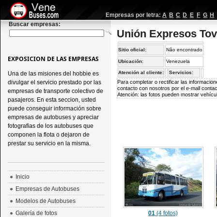
Empresas por letra:
A
B
C
D
E
F
G
H
Buscar empresas:
Unión Expresos Tov
Sitio oficial:
Não encontrado
EXPOSICION DE LAS EMPRESAS
Ubicación:
Venezuela
Atención al cliente:
Servicios:
Una de las misiones del hobbie es
divulgar el servicio prestado por las
Para completar o rectificar las informaci
contacto con nosotros por el e-mail
conta
empresas de transporte colectivo de
Atención: las fotos pueden mostrar vehícul
pasajeros. En esta seccion, usted
puede conseguir información sobre
empresas de autobuses y apreciar
fotografias de los autobuses que
componen la flota o dejaron de
prestar su servicio en la misma.
Inicio
Empresas de Autobuses
Modelos de Autobuses
Galería de fotos
01
(4 fotos)