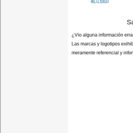
41
(2 fotos)
Sa
¿Vio alguna información err
Las marcas y logotipos exihib
meramente referencial y info