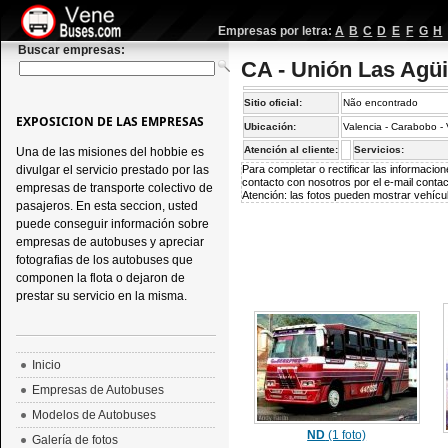
Empresas por letra:
A
B
C
D
E
F
G
H
Buscar empresas:
CA - Unión Las Agüi
Sitio oficial:
Não encontrado
EXPOSICION DE LAS EMPRESAS
Ubicación:
Valencia - Carabobo -
Atención al cliente:
Servicios:
Una de las misiones del hobbie es
divulgar el servicio prestado por las
Para completar o rectificar las informaci
contacto con nosotros por el e-mail
conta
empresas de transporte colectivo de
Atención: las fotos pueden mostrar vehícul
pasajeros. En esta seccion, usted
puede conseguir información sobre
empresas de autobuses y apreciar
fotografias de los autobuses que
componen la flota o dejaron de
prestar su servicio en la misma.
Inicio
Empresas de Autobuses
Modelos de Autobuses
ND
(1 foto)
Galería de fotos