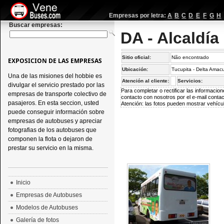
Empresas por letra:
A
B
C
D
E
F
G
H
Buscar empresas:
DA - Alcaldía
Sitio oficial:
Não encontrado
EXPOSICION DE LAS EMPRESAS
Ubicación:
Tucupita - Delta Amac
Una de las misiones del hobbie es
Atención al cliente:
Servicios:
divulgar el servicio prestado por las
Para completar o rectificar las informaci
empresas de transporte colectivo de
contacto con nosotros por el e-mail
conta
pasajeros. En esta seccion, usted
Atención: las fotos pueden mostrar vehícul
puede conseguir información sobre
empresas de autobuses y apreciar
fotografias de los autobuses que
componen la flota o dejaron de
prestar su servicio en la misma.
Inicio
Empresas de Autobuses
Modelos de Autobuses
Galería de fotos