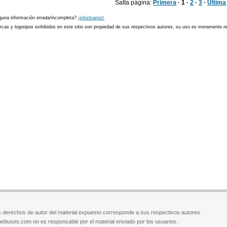
Salta página:
Primera
· 1 ·
2
·
3
·
Última
guna información errada/incompleta?
¡informanos!
cas y logotipos exihibidos en este sitio son propiedad de sus respectivos autores, su uso es meramente ref
 derechos de autor del material expuesto corresponde a sus respectivos autores.
ebuses.com no es responsable por el material enviado por los usuarios.