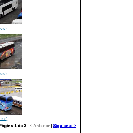
foto)
foto)
otos)
Página 1 de 3 |
< Anterior
|
Siguiente >