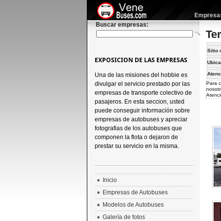
Empresas 
Buscar empresas:
Te
Sitio 
EXPOSICION DE LAS EMPRESAS
Ubica
Atenc
Una de las misiones del hobbie es
divulgar el servicio prestado por las
Para c
nosotr
empresas de transporte colectivo de
Atenci
pasajeros. En esta seccion, usted
puede conseguir información sobre
empresas de autobuses y apreciar
fotografias de los autobuses que
componen la flota o dejaron de
prestar su servicio en la misma.
Inicio
Empresas de Autobuses
Modelos de Autobuses
Galería de fotos