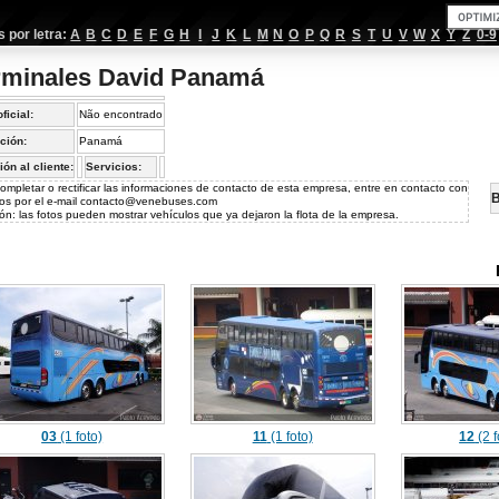
por letra:
A
B
C
D
E
F
G
H
I
J
K
L
M
N
O
P
Q
R
S
T
U
V
W
X
Y
Z
0-9
rminales David Panamá
oficial:
Não encontrado
ción:
Panamá
ión al cliente:
Servicios:
ompletar o rectificar las informaciones de contacto de esta empresa, entre en contacto con
B
os por el e-mail
contacto@venebuses.com
ón: las fotos pueden mostrar vehículos que ya dejaron la flota de la empresa.
03
(1 foto)
11
(1 foto)
12
(2 f