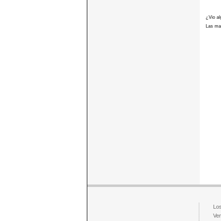
¿Vio al
Las mar
Los
Ven