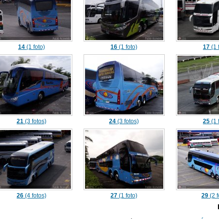
14
(1 foto)
16
(1 foto)
17
(1 
21
(3 fotos)
24
(3 fotos)
25
(1 
26
(4 fotos)
27
(1 foto)
29
(2 f