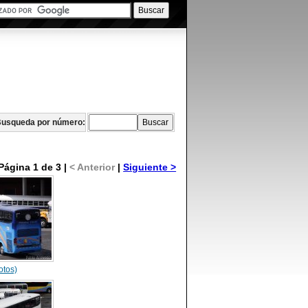
usqueda por número:
Página 1 de 3 |
< Anterior
|
Siguiente >
otos)