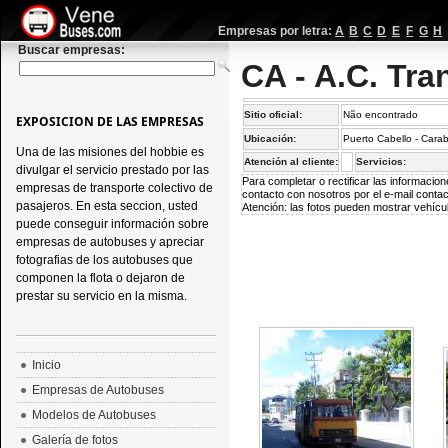
Empresas por letra:
A
B
C
D
E
F
G
H
Buscar empresas:
CA - A.C. Tra
Sitio oficial:
Não encontrado
EXPOSICION DE LAS EMPRESAS
Ubicación:
Puerto Cabello - Cara
Una de las misiones del hobbie es
Atención al cliente:
Servicios:
divulgar el servicio prestado por las
Para completar o rectificar las informaci
empresas de transporte colectivo de
contacto con nosotros por el e-mail
conta
pasajeros. En esta seccion, usted
Atención: las fotos pueden mostrar vehícul
puede conseguir información sobre
empresas de autobuses y apreciar
fotografias de los autobuses que
componen la flota o dejaron de
prestar su servicio en la misma.
Inicio
Empresas de Autobuses
Modelos de Autobuses
Galería de fotos