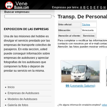
Empresas por letra:
A
B
C
D
E
F
G
H
Buscar empresas:
Transp. De Persona
Sitio oficial:
Táchira
EXPOSICION DE LAS EMPRESAS
Ubicación:
Venezuela
Atención al cliente:
Servicios:
Una de las misiones del hobbie es
divulgar el servicio prestado por las
Para completar o rectificar las informaci
contacto con nosotros por el e-mail
conta
empresas de transporte colectivo de
Atención: las fotos pueden mostrar vehícul
pasajeros. En esta seccion, usted
puede conseguir información sobre
empresas de autobuses y apreciar
fotografias de los autobuses que
componen la flota o dejaron de
prestar su servicio en la misma.
99
(Leonardo Saturno)
Inicio
Empresas de Autobuses
Modelos de Autobuses
Galería de fotos
¿Vio alguna información errada/incompleta?
¡info