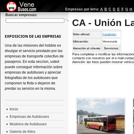
Empresas por letra:
A
B
C
D
E
F
G
H
Buscar empresas:
CA - Unión L
Sitio oficial:
Carabobo
EXPOSICION DE LAS EMPRESAS
Ubicación:
Venezuela
Una de las misiones del hobbie es
Atención al cliente:
Servicios:
divulgar el servicio prestado por las
Para completar o rectificar las informaci
empresas de transporte colectivo de
contacto con nosotros por el e-mail
conta
pasajeros. En esta seccion, usted
Atención: las fotos pueden mostrar vehícul
puede conseguir información sobre
empresas de autobuses y apreciar
fotografias de los autobuses que
componen la flota o dejaron de
prestar su servicio en la misma.
Inicio
Empresas de Autobuses
Modelos de Autobuses
Galería de fotos