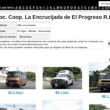
por letra:
A
B
C
D
E
F
G
H
I
J
K
L
M
N
O
P
Q
R
S
T
U
V
W
X
Y
Z
0-9
oc. Coop. La Encrucijada de El Progreso R.
oficial:
Não encontrado
ción:
El Vigía - Mérida - Venezuela
ión al cliente:
Servicios:
ompletar o rectificar las informaciones de contacto de esta empresa, entre en contacto con
B
os por el e-mail
contacto@venebuses.com
ón: las fotos pueden mostrar vehículos que ya dejaron la flota de la empresa.
03
(2 fotos)
05
(1 foto)
06
(1 