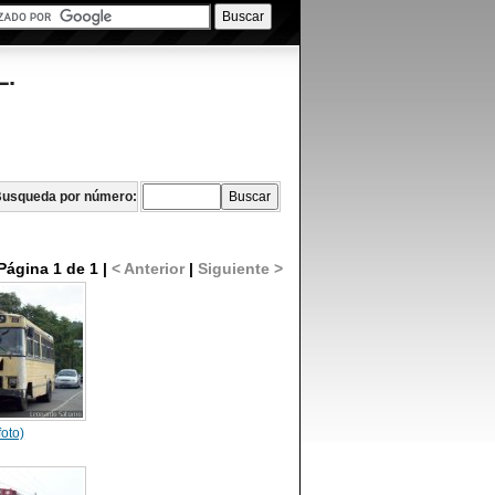
L.
usqueda por número:
Página 1 de 1 |
< Anterior
|
Siguiente >
foto)