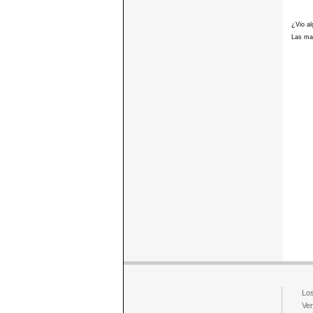
¿Vio al
Las mar
Los
Ven