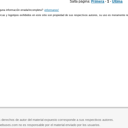
Salta página:
Primera
· 1 ·
Última
guna información errada/incompleta?
¡informanos!
cas y logotipos exihibidos en este sitio son propiedad de sus respectivos autores, su uso es meramente ref
 derechos de autor del material expuesto corresponde a sus respectivos autores.
ebuses.com no es responsable por el material enviado por los usuarios.