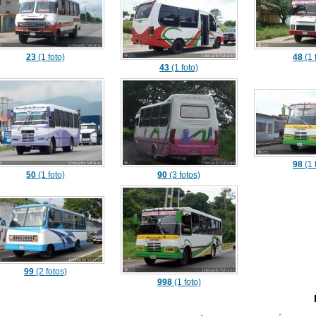
23
(1 foto)
48
(1 
43
(1 foto)
98
(1 
50
(1 foto)
90
(3 fotos)
99
(2 fotos)
998
(1 foto)