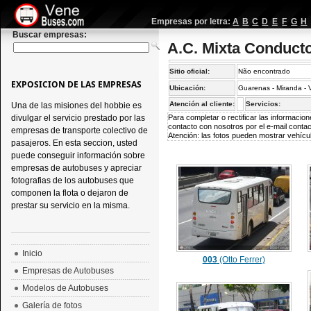
Empresas por letra:
A
B
C
D
E
F
G
H
Buscar empresas:
A.C. Mixta Conduct
Sitio oficial:
Não encontrado
EXPOSICION DE LAS EMPRESAS
Ubicación:
Guarenas - Miranda -
Atención al cliente:
Servicios:
Una de las misiones del hobbie es
divulgar el servicio prestado por las
Para completar o rectificar las informaci
contacto con nosotros por el e-mail
conta
empresas de transporte colectivo de
Atención: las fotos pueden mostrar vehícul
pasajeros. En esta seccion, usted
puede conseguir información sobre
empresas de autobuses y apreciar
fotografias de los autobuses que
componen la flota o dejaron de
prestar su servicio en la misma.
Inicio
003
(Otto Ferrer)
Empresas de Autobuses
Modelos de Autobuses
Galería de fotos