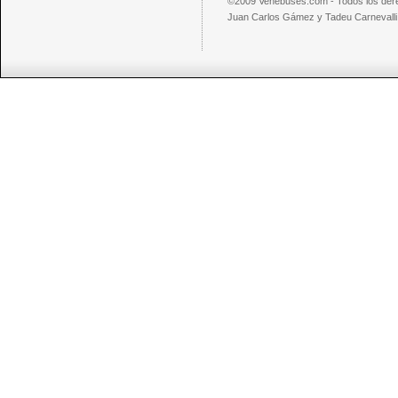
©2009 Venebuses.com - Todos los der
Juan Carlos Gámez y Tadeu Carnevalli