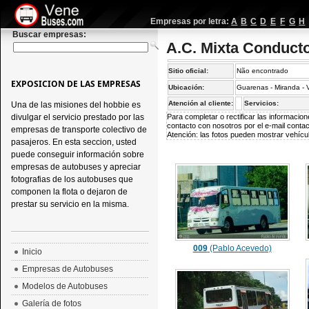
Empresas por letra:
A
B
C
D
E
F
G
H
Buscar empresas:
A.C. Mixta Conduct
Sitio oficial:
Não encontrado
EXPOSICION DE LAS EMPRESAS
Ubicación:
Guarenas - Miranda -
Atención al cliente:
Servicios:
Una de las misiones del hobbie es
divulgar el servicio prestado por las
Para completar o rectificar las informaci
contacto con nosotros por el e-mail
conta
empresas de transporte colectivo de
Atención: las fotos pueden mostrar vehícul
pasajeros. En esta seccion, usted
puede conseguir información sobre
empresas de autobuses y apreciar
fotografias de los autobuses que
componen la flota o dejaron de
prestar su servicio en la misma.
009
(Pablo Acevedo)
Inicio
Empresas de Autobuses
Modelos de Autobuses
Galería de fotos