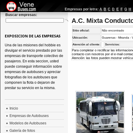
Empresas por letra:
A
B
C
D
E
F
G
H
Buscar empresas:
A.C. Mixta Conduct
Sitio oficial:
Não encontrado
EXPOSICION DE LAS EMPRESAS
Ubicación:
Guarenas - Miranda -
Atención al cliente:
Servicios:
Una de las misiones del hobbie es
divulgar el servicio prestado por las
Para completar o rectificar las informaci
contacto con nosotros por el e-mail
conta
empresas de transporte colectivo de
Atención: las fotos pueden mostrar vehícul
pasajeros. En esta seccion, usted
puede conseguir información sobre
empresas de autobuses y apreciar
fotografias de los autobuses que
componen la flota o dejaron de
prestar su servicio en la misma.
Inicio
Empresas de Autobuses
Modelos de Autobuses
Galería de fotos