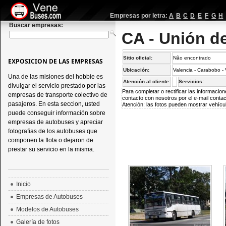
Empresas por letra:
A
B
C
D
E
F
G
H
Buscar empresas:
CA - Unión d
Sitio oficial:
Não encontrado
EXPOSICION DE LAS EMPRESAS
Ubicación:
Valencia - Carabobo -
Una de las misiones del hobbie es
Atención al cliente:
Servicios:
divulgar el servicio prestado por las
Para completar o rectificar las informaci
empresas de transporte colectivo de
contacto con nosotros por el e-mail
conta
pasajeros. En esta seccion, usted
Atención: las fotos pueden mostrar vehícul
puede conseguir información sobre
empresas de autobuses y apreciar
fotografias de los autobuses que
componen la flota o dejaron de
prestar su servicio en la misma.
Inicio
Empresas de Autobuses
Modelos de Autobuses
Galería de fotos