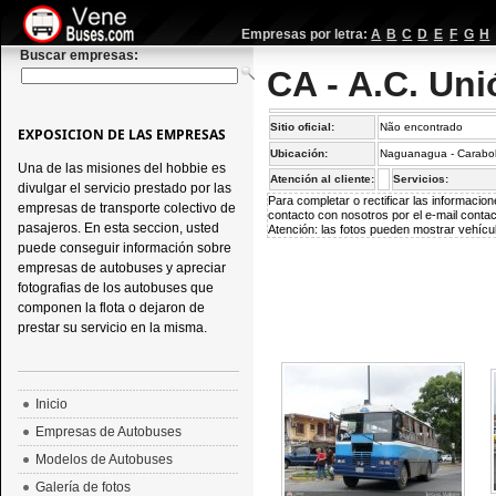
Empresas por letra:
A
B
C
D
E
F
G
H
Buscar empresas:
CA - A.C. Un
Sitio oficial:
Não encontrado
EXPOSICION DE LAS EMPRESAS
Ubicación:
Naguanagua - Carabo
Una de las misiones del hobbie es
Atención al cliente:
Servicios:
divulgar el servicio prestado por las
Para completar o rectificar las informaci
empresas de transporte colectivo de
contacto con nosotros por el e-mail
conta
pasajeros. En esta seccion, usted
Atención: las fotos pueden mostrar vehícul
puede conseguir información sobre
empresas de autobuses y apreciar
fotografias de los autobuses que
componen la flota o dejaron de
prestar su servicio en la misma.
Inicio
Empresas de Autobuses
Modelos de Autobuses
Galería de fotos