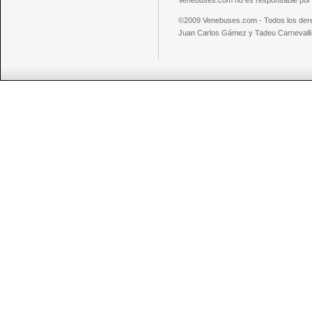
Venebuses.com no es responsable por el
©2009 Venebuses.com - Todos los der
Juan Carlos Gámez y Tadeu Carnevalli