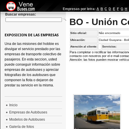
Empresas por letra:
A
B
C
D
E
F
G
H
Buscar empresas:
BO - Unión C
Sitio oficial:
Não encontrado
EXPOSICION DE LAS EMPRESAS
Ubicación:
Ciudad Guayana - Bolí
Una de las misiones del hobbie es
Atención al cliente:
Servicios:
divulgar el servicio prestado por las
Para completar o rectificar las informaci
empresas de transporte colectivo de
contacto con nosotros por el e-mail
conta
pasajeros. En esta seccion, usted
Atención: las fotos pueden mostrar vehícul
puede conseguir información sobre
empresas de autobuses y apreciar
fotografias de los autobuses que
componen la flota o dejaron de
prestar su servicio en la misma.
Inicio
Empresas de Autobuses
Modelos de Autobuses
Galería de fotos