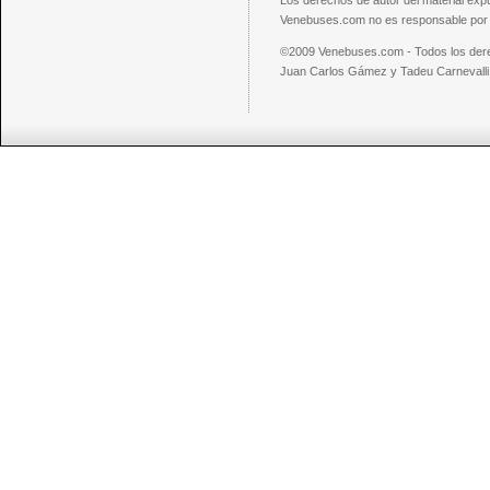
Los derechos de autor del material exp
Venebuses.com no es responsable por el
©2009 Venebuses.com - Todos los der
Juan Carlos Gámez y Tadeu Carnevalli