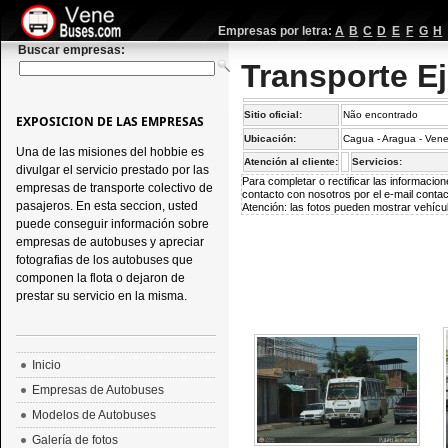
Empresas por letra:
A
B
C
D
E
F
G
H
Buscar empresas:
Transporte E
Sitio oficial:
Não encontrado
EXPOSICION DE LAS EMPRESAS
Ubicación:
Cagua - Aragua - Ven
Una de las misiones del hobbie es
Atención al cliente:
Servicios:
divulgar el servicio prestado por las
Para completar o rectificar las informaci
empresas de transporte colectivo de
contacto con nosotros por el e-mail
conta
pasajeros. En esta seccion, usted
Atención: las fotos pueden mostrar vehícul
puede conseguir información sobre
empresas de autobuses y apreciar
fotografias de los autobuses que
componen la flota o dejaron de
prestar su servicio en la misma.
Inicio
Empresas de Autobuses
Modelos de Autobuses
Galería de fotos